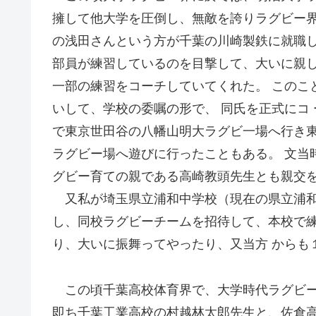
擁して他大学を圧倒し、無敵を誇りラグビー界
の浅田さんという方が千葉の川崎製鉄に就職し
部員が練習しているのを目撃して、大いに親
一部の練習をコーチしていてくれた。 このこ
いして、学校の委嘱の形で、 同氏を正式にコ 
で東京世田谷の八幡山明大ラグビ一場へ行き
ラグビー場へ遊びに行ったこともある。 文当
グビー育ての親である高崎教頭先生とも親交
又私が埼玉県立浦和中学校（現在の県立浦和
し、同校ラグビーチームを招待して、本校で
り、大いに振舞ってやったり、又当方 からも
この頃千葉高校体育界で、大学時代ラグビーを
即ち千葉工業高校の村越林太郎先生と、佐倉高