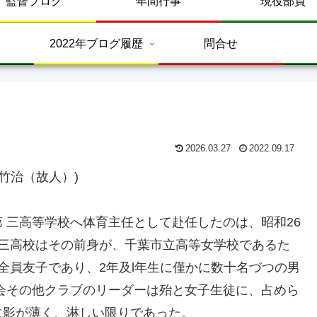
監督ブログ
年間行事
現役部員
2022年ブログ履歴
問合せ
2026.03.27
2022.09.17
竹治（故人）)
三高等学校へ体育主任として赴任したのは、昭和26
第三高校はその前身が、千葉市立高等女学校であるた
全員友子であり、2年及l年生に僅かに数十名づつの男
会その他クラブのリーダーは殆と女子生徒に、占めら
に影が薄く、淋しい限りであった。