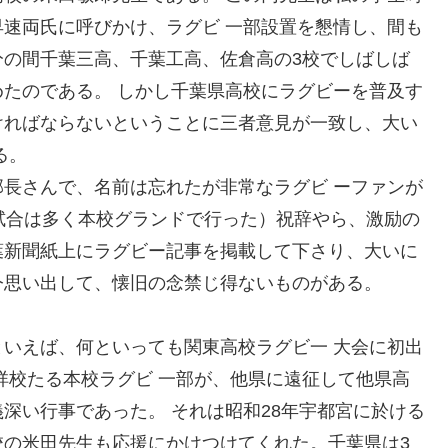
速両氏に呼びかけ、ラグビ 一部設置を懇情し、間も
分の間千葉三高、千葉工高、佐倉高の3校でしばしば
たのである。 しかし千葉県高校にラグビーを普及す
ければならないということに三者意見が一致し、大い
る。
長さんで、名前は忘れたが非常なラグビ ーファンが
抗試合は多く本校グランドで行った）祝辞やら、激励の
葉新聞紙上にラグビー記事を掲載して下さり、大いに
今思い出して、懐旧の念禁じ得ないものがある。
いえば、何といっても関東高校ラグビ一 大会に初出
祥校たる本校ラグビ 一部が、他県に遠征して他県高
深い行事であった。 それは昭和28年宇都宮に於ける
校の米田先生も応援にかけつけてくれた。千葉県は3