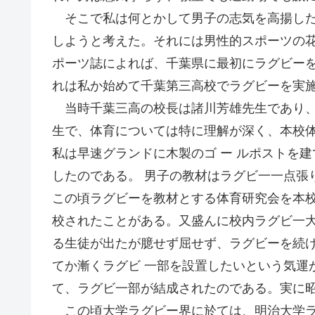
そこで私は何とかして男子の志気を高揚した
しようと考えた。それには男性的スポーツの花
ポーツ誌によれば、千葉県に最初にラグビーを
れは私か始めて千葉第三高校でラグビーを実
当時千葉三高の校長は諸川芳雄先生であり、
生で、体育については特に理解が深く、本校
私は早速グランドに木製のゴ ー ルポストを
したのである。 男子の教材はラグビ一一点張
この頃ラグビーを教材とする体育研究会を本
校されたことがある。又盛んに校内ラグビ一
る生徒が出たが臆せず屈せず、ラグビーを続
てか漸くラグビ 一部を設置したいという気運
て、ラグビ一部が結成されたのである。実に昭
この頃大学ラグビー界に於ては、明治大学ラ