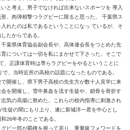
いと考え、男子でなければ出来ないスポーツを 導入
形、肉弾相撃つラグビーに限ると思った。 千葉県ス
入れたのは私であるということになっ ているが、そ
施したからである。
千葉県体育協会副会長や、高体連会長をつとめた先
体育については一切を私にまかせて下さった。そこで
建て、正課体育時は専らラグビーをやるということに
りで、当時近所の高校の話題になったものである。
校で開催し、県下男子高校の先生方が数十人見学に来
大会を開催し、雪中鼻血を流す生徒や、鎖骨を骨折す
け志気の高揚に努めた。これらの校内指導に刺激され
が生徒の聞にもり上り、遂に新城洋一君を中心とし
和26年冬のことである。
グビ一部が覇権を握って居り、重量級フォワードを