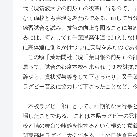
代（現筑波大学の前身）の後輩に当るので、早
なく両校とも実現をみたのである。而して当
練習試合を試み、技術の向上を図ることに努め
るには、何としても千葉県高体連に加入しな
に高体連に働きかけつ いに実現をみたのであ
この頃千葉新聞社（現千葉日報の前身）の部
居って、試合の都度本校へ来られ（ 3 校対
辞やら、賞状授与等をして下さったり、又千
ラグビー普及に協力して下さったことなど、
本校ラグビー部にとって、画期的な大行事と
場したことである。 これは本県ラグビーの発
校と晴の舞台で雌雄を快するという極めて意義
関東高校ラグビ一大会である。この日佐倉高