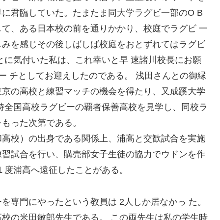
に君臨していた。たまたま同大学ラグビ一部のO B
て、ある日本校の前を通りかかり、校庭でラグビ 一
しみを感じその後しばしば校庭をおとずれてはラグビ
とに気付いた私は、これ幸いと早 速諸川校長にお願
ー チとしてお迎えしたのである。 浅田さんとの御縁
東京の高校と練習マッチの機会を得たり、又成蹊大学
時全国高校ラグビーの覇者保善高校を見学し、同校ラ
をもった次第である。
高校）の出身である関係上、浦高と交歓試合を実施
練習試合を行い、購売部女子生徒の協力でウドンを作
１度浦高へ遠征したことがある。
専門にやったという教員は 2人しか居なかっ た。
校の米田敏郎先生である。 この両先生は私の学生時