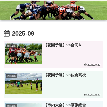
千葉東高等学校ラグビー部OB会
2025-09
【花園予選】vs合同A
活動履歴
2025.09.29
【花園予選】vs佐倉高校
活動履歴
2025.09.22
【市内大会】vs幕張総合
活動履歴