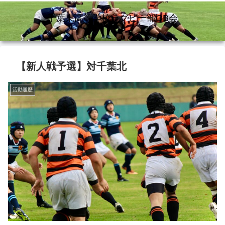
千葉東高等学校ラグビー部OB会
【新人戦予選】対千葉北
活動履歴