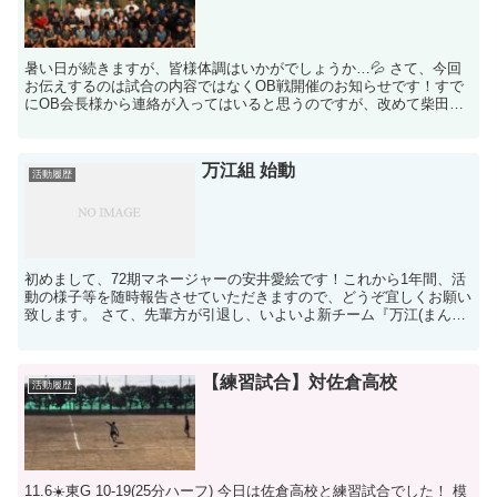
暑い日が続きますが、皆様体調はいかがでしょうか…💦 さて、今回
お伝えするのは試合の内容ではなくOB戦開催のお知らせです！すで
にOB会長様から連絡が入ってはいると思うのですが、改めて柴田組
から詳細をお伝えします！ ...
万江組 始動
活動履歴
初めまして、72期マネージャーの安井愛絵です！これから1年間、活
動の様子等を随時報告させていただきますので、どうぞ宜しくお願い
致します。 さて、先輩方が引退し、いよいよ新チーム『万江(まんえ)
組』が始動しました...
【練習試合】対佐倉高校
活動履歴
11.6☀️東G 10-19(25分ハーフ) 今日は佐倉高校と練習試合でした！ 模