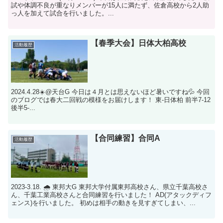
試や体調不良が重なりメンバーが15人に満たず、佐倉高校から2人助
っ人を加えて試合を行いました。...
【春季大会】日体大柏高校
活動履歴
2024.4.28☀️@天台G 今日は４月とは思えないほど暑いですね💦 今回
のブログでは春大二回戦の模様をお届けします！ 東-日体柏 前半7-12
後半5-...
【合同練習】合同A
活動履歴
2023-3.18. 🌧 東邦大G 東邦大学付属東邦高校さん、県立千葉高校さ
ん、千葉工業高校さんと合同練習を行いました！ AD(アタックディフ
ェンス)を行いました。 初めは相手の動きを見すぎてしまい、...