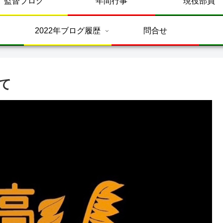
監督ブログ
年間行事
現役部員
2022年ブログ履歴
問合せ
て